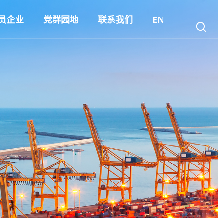
员企业
党群园地
联系我们
EN