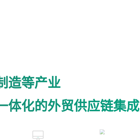
制造等产业
一体化的外贸供应链集成